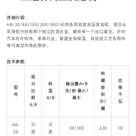
详细介绍:
HB-20/40/100/200/300/40双色双密度高压发泡机，混合头
采用型分别有两个独立的混合室，最终有一个出口灌注。针对
汽车内外饰件，家具行业，管道支架保温，自结皮工艺专用件
等可满足市场的需求。
技术参数:
料
组
罐
功
分
料
输出量A+B
型
容
率
比
温
克/秒 最小/
号
积
千
例
A/B
最大
升/
瓦
A:B
罐
HA-
可
可
30/300
220
18
20
调
调